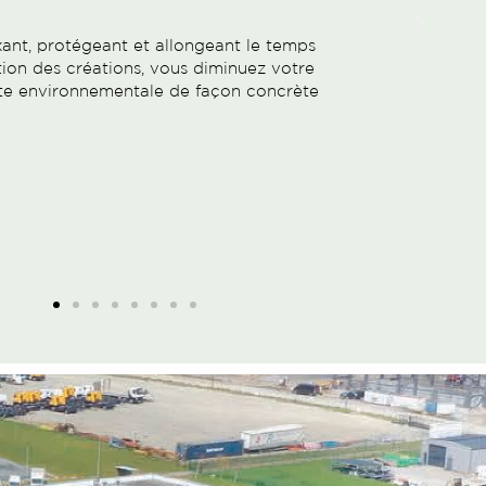
gralité du site bénéficie d'une gestion
isée grâce aux panneaux solaires qui
t l’ensemble des ateliers de leur énergie
verte