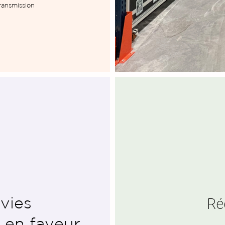
ransmission
l'empreinte
vies
En
mentale
 en faveur